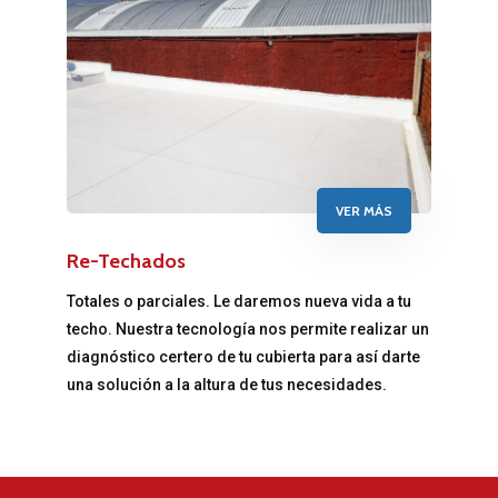
Services
About Us
Our Team
The blog
VER MÁS
Contact Us
Re-Techados
S
A
Totales o parciales. Le daremos nueva vida a tu
techo. Nuestra tecnología nos permite realizar un
U
diagnóstico certero de tu cubierta para así darte
r
una solución a la altura de tus necesidades.
l
r
i